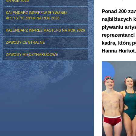
NA ROK 2026
Ponad 200 zaw
KALENDARZ IMPREZ W PŁYWANIU
ARTYSTYCZNYM NA ROK 2026
najbliższych 
pływaniu arty
KALENDARZ IMPREZ MASTERS NA ROK 2026
reprezentanci
kadra, którą 
ZAWODY CENTRALNE
Hanna Hurkot
ZAWODY MIĘDZYNARODOWE