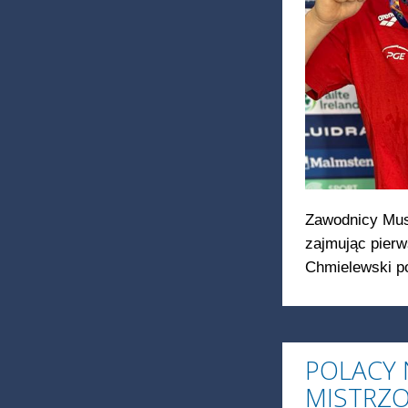
Zawodnicy Musz
zajmując pierw
Chmielewski po
POLACY 
MISTRZO