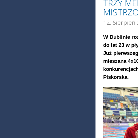
TRZY ME
MISTRZO
12. Sierpień
W Dublinie ro
do lat 23 w p
Już pierwszeg
mieszana 4x1
konkurencjach
Piskorska.