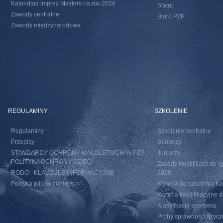
Kalendarz imprez Masters na rok 2026
Statut
Zawody centralne
Biuro PZP
Zawody międzynarodowe
REGULAMINY
SZKOLENIE
Regulaminy
Szkolenie centralne
Przepisy
Seniorzy
STANDARDY OCHRONY MAŁOLETNICH W PZP –
Juniorzy
POLITYKA OCHRONY DZIECI
Zasady kwalifikacji do I
RODO - KLAUZULE INFORMACYJNE
2028
Polityka plików cookies
Kryteria do szkolenia 
Kryteria kwalifikacyjn
Klasyfikacja sportowa
Próby sprawności fizycz