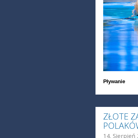
Pływanie
ZŁOTE Z
POLAKÓW
14. Sierpień