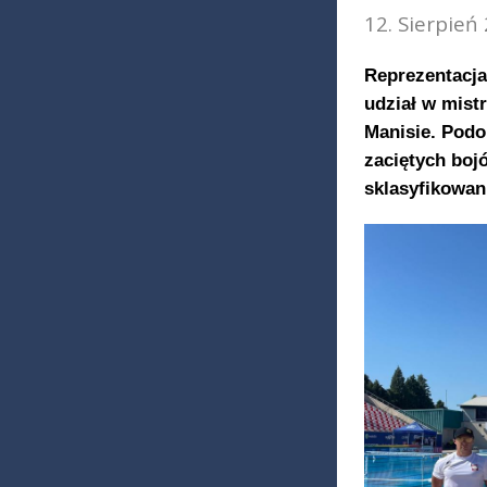
12. Sierpień
Reprezentacja
udział w mist
Manisie. Podop
zaciętych bojó
sklasyfikowani