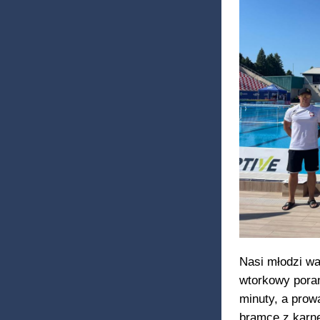
Nasi młodzi wa
wtorkowy poran
minuty, a prowa
bramce z karne