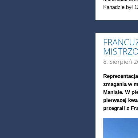
Kanadzie był 1
FRANCUZ
MISTRZO
8. Sierpień 2
Reprezentacja
zmagania w mi
Manisie. W pi
pierwszej kwa
przegrali z Fr