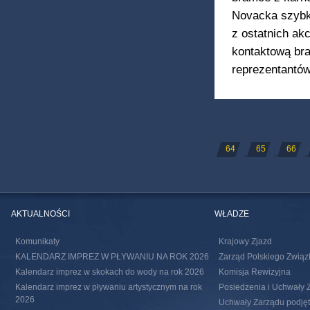
Novacka szybko
z ostatnich akc
kontaktową bra
reprezentantów
STRONY
64
65
66
AKTUALNOŚCI
WŁADZE
Komunikaty
Krajowy Zjazd
KALENDARZ IMPREZ W PŁYWANIU NA ROK 2026
Zarząd Polskiego Związ
Kalendarz imprez w skokach do wody na rok 2026
Komisja Rewizyjna
Kalendarz imprez w pływaniu artystycznym na rok
Posiedzenia i Uchwały 
2026
Uchwały Zarządu podjęte