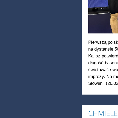
Pierwszą polsk
na dystansie 
Kalisz potwierd
długość basenu
świętować swój
imprezy. Na me
Słowenii (26.02
CHMIEL