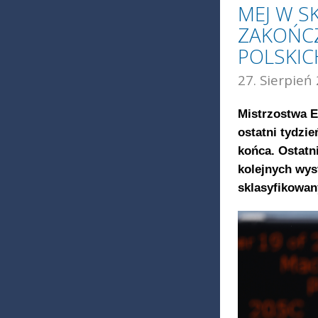
MEJ W 
ZAKOŃCZ
POLSKIC
27. Sierpień
Mistrzostwa E
ostatni tydzie
końca. Ostatn
kolejnych wys
sklasyfikowan