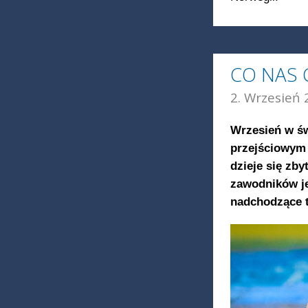
CO NAS 
2. Wrzesień 
Wrzesień w św
przejściowym
dzieje się zby
zawodników je
nadchodzące 