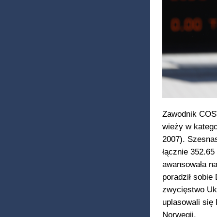
Zawodnik COSW
wieży w katego
2007). Szesnas
łącznie 352.65 
awansowała naj
poradził sobie
zwycięstwo Uk
uplasowali się 
Norwegii.