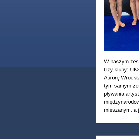
W naszym zespo
trzy kluby: UK
Aurorę Wrocław
tym samym zos
pływania artys
międzynarodowe
mieszanym, a j