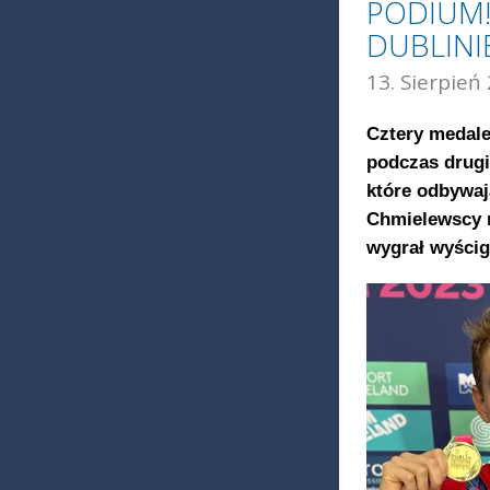
PODIUM!
DUBLINI
13. Sierpień
Cztery medale
podczas drugi
które odbywaj
Chmielewscy 
wygrał wyścig 