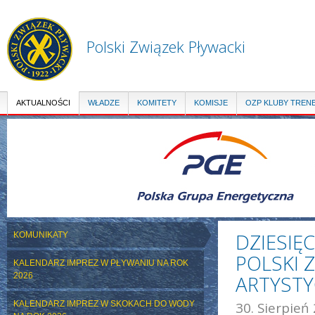
Pr
do
tre
Polski Związek Pływacki
AKTUALNOŚCI
WŁADZE
KOMITETY
KOMISJE
OZP KLUBY TREN
DZIESIĘ
KOMUNIKATY
POLSKI 
KALENDARZ IMPREZ W PŁYWANIU NA ROK
2026
ARTYST
KALENDARZ IMPREZ W SKOKACH DO WODY
30. Sierpień