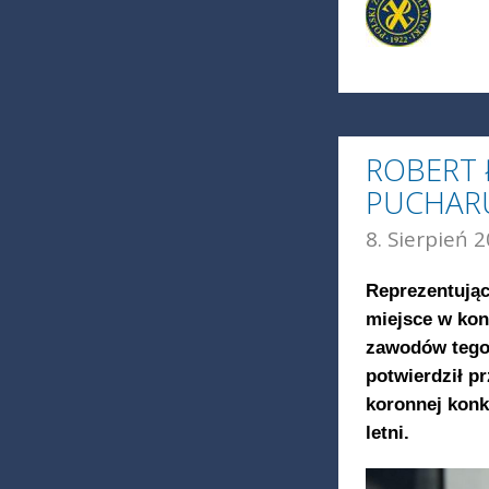
ROBERT 
PUCHAR
8. Sierpień 2
Reprezentując
miejsce w kon
zawodów tego
potwierdził p
koronnej konk
letni.