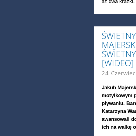
aż dwa krążki.
ŚWIETNY
MAJERSKI
ŚWIETNY
[WIDEO]
24. Czerwiec
Jakub Majersk
motylkowym p
pływaniu. Bar
Katarzyna Was
awansowali do
ich na walkę 