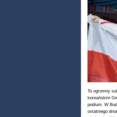
To ogromny suk
koreańskim Gwa
podium. W Bud
ostatniego dni