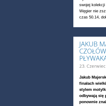
swojej kolekcji
Węgier nie zsz
czas 50.14, dok
JAKUB M
CZOŁÓWC
PŁYWAKA
23. Czerwiec
Jakub Majersk
finałach wiel
stylem motylk
odbywają się 
ponownie znal