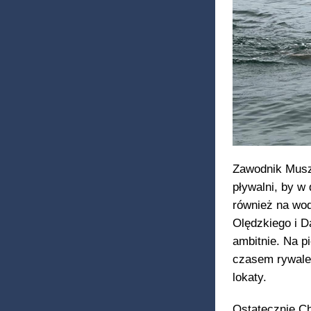
Zawodnik Musz
pływalni, by w
również na wo
Olędzkiego i D
ambitnie. Na p
czasem rywale 
lokaty.
Ostatecznie Ch