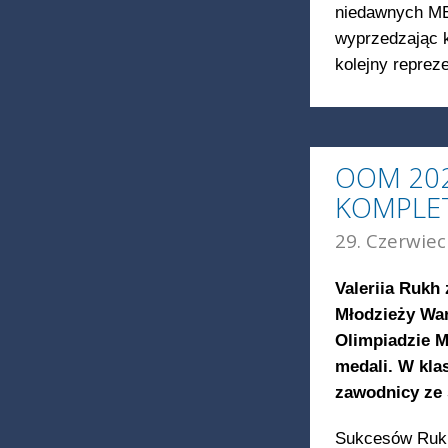
niedawnych ME
wyprzedzając k
kolejny reprez
OOM 202
KOMPLE
29. Czerwiec
Valeriia Rukh
Młodzieży War
Olimpiadzie M
medali. W kla
zawodnicy ze s
Sukcesów Rukh