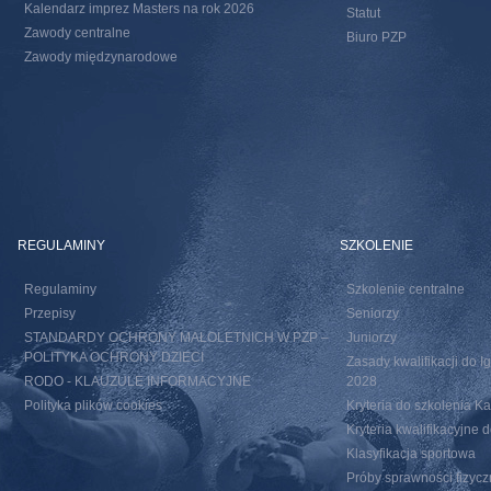
Kalendarz imprez Masters na rok 2026
Statut
Zawody centralne
Biuro PZP
Zawody międzynarodowe
REGULAMINY
SZKOLENIE
Regulaminy
Szkolenie centralne
Przepisy
Seniorzy
STANDARDY OCHRONY MAŁOLETNICH W PZP –
Juniorzy
POLITYKA OCHRONY DZIECI
Zasady kwalifikacji do I
RODO - KLAUZULE INFORMACYJNE
2028
Polityka plików cookies
Kryteria do szkolenia 
Kryteria kwalifikacyjn
Klasyfikacja sportowa
Próby sprawności fizycz