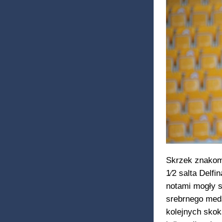
Skrzek znakomi
1⁄2 salta Delfi
notami mogły s
srebrnego med
kolejnych skok