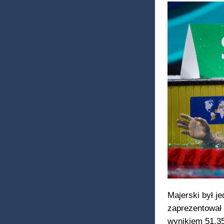
Majerski był j
zaprezentował
wynikiem 51.35,