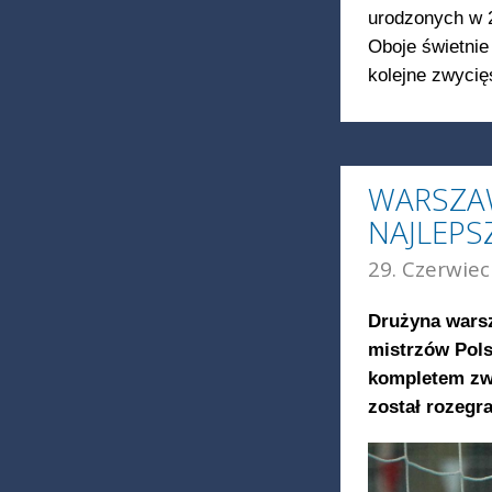
urodzonych w 2
Oboje świetnie
kolejne zwycię
WARSZAW
NAJLEPS
29. Czerwiec
Drużyna warsz
mistrzów Pols
kompletem zwy
został rozegr