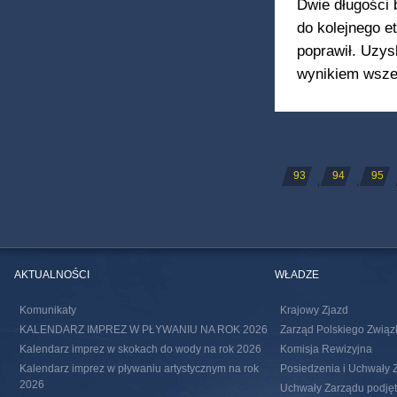
Dwie długości 
do kolejnego et
poprawił. Uzys
wynikiem wszed
STRONY
93
94
95
AKTUALNOŚCI
WŁADZE
Komunikaty
Krajowy Zjazd
KALENDARZ IMPREZ W PŁYWANIU NA ROK 2026
Zarząd Polskiego Związ
Kalendarz imprez w skokach do wody na rok 2026
Komisja Rewizyjna
Kalendarz imprez w pływaniu artystycznym na rok
Posiedzenia i Uchwały 
2026
Uchwały Zarządu podjęte