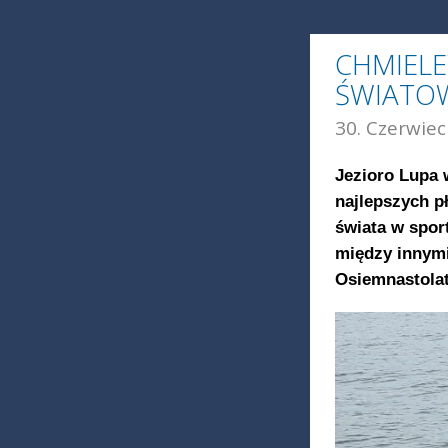
CHMIELE
ŚWIATO
30. Czerwiec
Jezioro Lupa 
najlepszych 
świata w spor
między innymi
Osiemnastolat