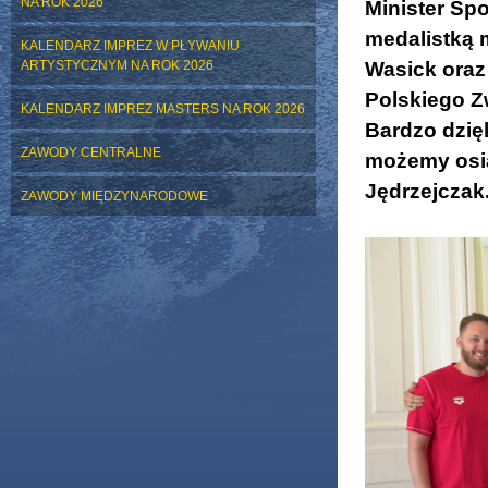
NA ROK 2026
Minister Spo
medalistką 
KALENDARZ IMPREZ W PŁYWANIU
ARTYSTYCZNYM NA ROK 2026
Wasick oraz
Polskiego Z
KALENDARZ IMPREZ MASTERS NA ROK 2026
Bardzo dzię
ZAWODY CENTRALNE
możemy osią
Jędrzejczak
ZAWODY MIĘDZYNARODOWE