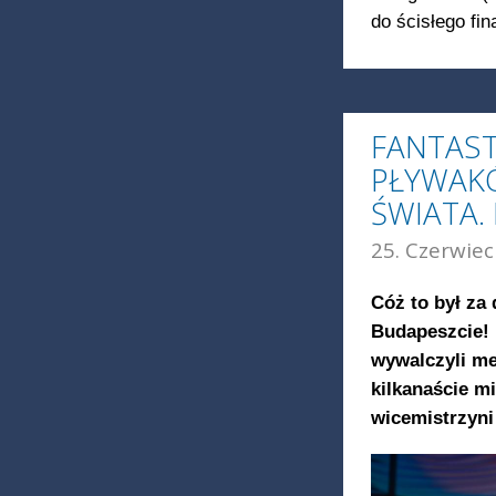
do ścisłego fin
FANTAST
PŁYWAK
ŚWIATA.
25. Czerwiec
Cóż to był za
Budapeszcie! 
wywalczyli me
kilkanaście m
wicemistrzyni