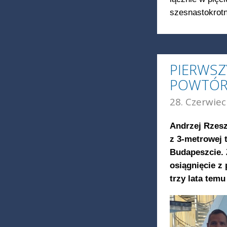
szesnastokrotn
PIERWSZ
POWTÓR
28. Czerwiec
Andrzej Rzesz
z 3-metrowej 
Budapeszcie.
osiągnięcie z
trzy lata tem