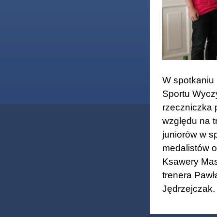
W spotkaniu 
Sportu Wycz
rzeczniczka p
względu na t
juniorów w sp
medalistów o
Ksawery Masi
trenera Pawł
Jędrzejczak.