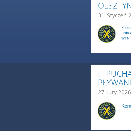
OLSZTY
31. Styczeń 
Komun
Lista
WYNI
III PUC
PŁYWANI
27. luty 2026
Komu