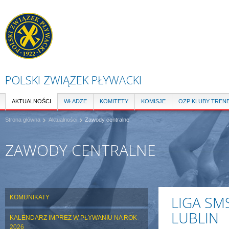
Pr
do
tre
POLSKI ZWIĄZEK PŁYWACKI
AKTUALNOŚCI
WŁADZE
KOMITETY
KOMISJE
OZP KLUBY TREN
Strona główna
Aktualności
Zawody centralne
ZAWODY CENTRALNE
LIGA SMS
KOMUNIKATY
LUBLIN
KALENDARZ IMPREZ W PŁYWANIU NA ROK
2026