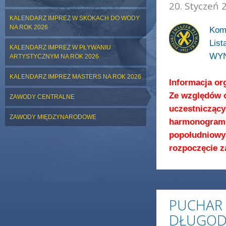
20. Styczeń 
KALENDARZ IMPREZ W SKOKACH DO WODY
NA ROK 2026
Komu
List
KALENDARZ IMPREZ W PŁYWANIU
WYN
ARTYSTYCZNYM NA ROK 2026
KALENDARZ IMPREZ MASTERS NA ROK 2026
Informacja or
Ze względów o
ZAWODY CENTRALNE
uczestniczący
ZAWODY MIĘDZYNARODOWE
harmonogra
popołudniowy
rozpoczęcie 
PUCHAR 
DŁUGODY