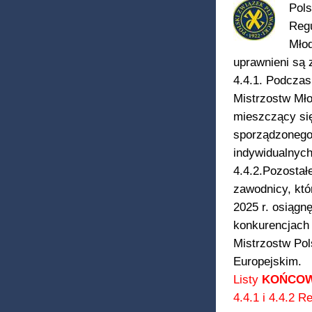
Pols
Reg
Młod
uprawnieni są 
4.4.1. Podcza
Mistrzostw Mło
mieszczący się
sporządzonego
indywidualnych
4.4.2.Pozostał
zawodnicy, któ
2025 r. osiągn
konkurencjach
Mistrzostw Pol
Europejskim.
Listy
KOŃCO
4.4.1 i 4.4.2 