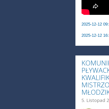
2025-12-12 09:
2025-12-12 16:
KOMUNIK
PŁYWAC
KWALIFI
MISTRZO
MŁODZIK
5. Listopad 