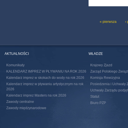
STRONY
« pierwsza
‹
AKTUALNOŚCI
WŁADZE
Komunikaty
Krajowy Zjazd
KALENDARZ IMPREZ W PŁYWANIU NA ROK 2026
Zarząd Polskiego Związ
Kalendarz imprez w skokach do wody na rok 2026
Komisja Rewizyjna
Kalendarz imprez w pływaniu artystycznym na rok
Posiedzenia i Uchwały 
2026
Uchwały Zarządu podjęte
Kalendarz imprez Masters na rok 2026
Statut
Zawody centralne
Biuro PZP
Zawody międzynarodowe