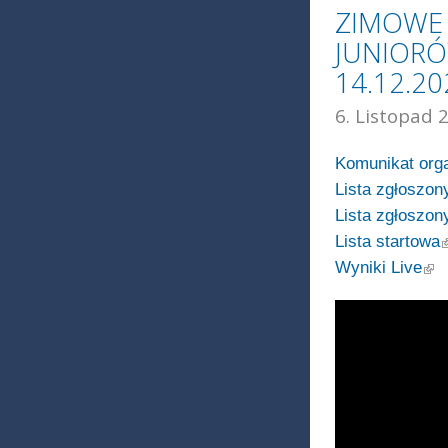
ZIMOWE 
JUNIORÓ
14.12.2
6. Listopad 
Komunikat org
Lista zgłoszon
Lista zgłoszo
(
Lista startowa
(link
Wyniki Live