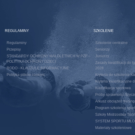
REGULAMINY
SZKOLENIE
Regulaminy
Szkolenie centralne
Przepisy
Seniorzy
STANDARDY OCHRONY MAŁOLETNICH W PZP –
Juniorzy
POLITYKA OCHRONY DZIECI
Zasady kwalifikacji do I
RODO - KLAUZULE INFORMACYJNE
2028
Polityka plików cookies
Kryteria do szkolenia 
Kryteria kwalifikacyjn
Klasyfikacja sportowa
Próby sprawności fizycz
Arkusz obciążeń trenin
Program szkolenia spor
Szkoły Mistrzostwa Spo
SYSTEM SPORTU MŁ
Materiały szkoleniowe